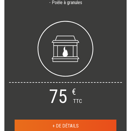
- Poêle à granules
75
€
TTC
+ DE DÉTAILS