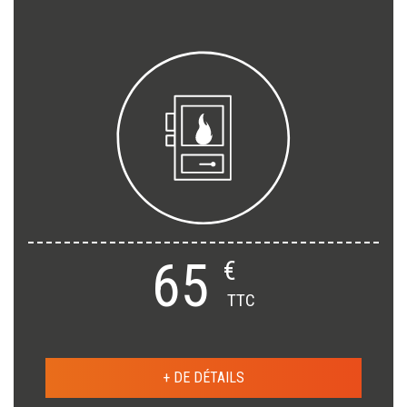
65
€
TTC
+ DE DÉTAILS